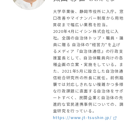
大学卒業後、静岡市役所に入庁。窓
口改善やマイナンバー制度から用地
買収まで幅広い業務を担当。
2020年4月にイシン株式会社に入
社。全国の自治体トップ・職員・議
員に贈る 自治体の"経営力"を上げ
るメディア『自治体通信』の行政支
援室長として、自治体職員向けの各
種企画の立案・実施をしている。ま
た、2021年5月に設立した自治体通
信総合研究所の所長に就任。前例踏
襲では対応しきれない複雑かつ多様
な行政課題に直面する自治体をサポ
ートすべく、民間企業と自治体の先
進的な官民連携事例についての、調
査研究を行っている。
https://www.jt-tsushin.jp/