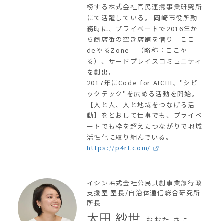
榜する株式会社官民連携事業研究所
にて活躍している。 岡崎市役所勤
務時に、プライベートで2016年か
ら商店街の空き店舗を借り「ここ
deやるZone」（略称：ここや
る）、サードプレイスコミュニティ
を創出。
2017年にCode for AICHI、"シビ
ックテック"を広める活動を開始。
【人と人、人と地域をつなげる活
動】をとおして仕事でも、プライベ
ートでも枠を超えたつながりで地域
活性化に取り組んでいる。
https://p4rl.com/
イシン株式会社公民共創事業部行政
支援室 室長/自治体通信総合研究所
所長
太田 紗世
おおた さよ