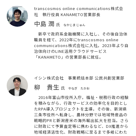
transcosmos online communications株式会
社 執行役員 KANAMETO営業部長
中島 潤
氏
なかじま じゅん
新卒で政府系金融機関に入社し、その後自治体
職員を経て、2022年にtranscosmos online
communications株式会社に入社。2023年より自
治体向けのLINE活用クラウドサービス
「KANAMETO」の営業部長に就任。
イシン株式会社 事業統括本部 公民共創営業部
柳 貴生
氏
やなぎ たかお
2016年富山市役所入庁。福祉・税務行政の経験
を積みながら、行政サービスの効率化を目的とし
たRPA導入プロジェクトを主導。その後、新潟県
三条市役所へ転身し、農林分野では地域特産品の
戦略的PRと新潟産米の海外輸出拡大を担当。さら
に財政にて予算査定等に携わるなど、DX推進から
地域経済活性化、財政戦略に至るまで多岐にわた