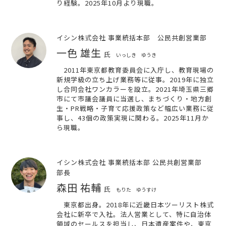
り経験。2025年10月より現職。
イシン株式会社 事業統括本部 公民共創営業部
一色 雄生
氏
いっしき ゆうき
2011年東京都教育委員会に入庁し、教育現場の
新規学級の立ち上げ業務等に従事。2019年に独立
し合同会社ワンカラーを設立。2021年埼玉県三郷
市にて市議会議員に当選し、まちづくり・地方創
生・PR戦略・子育て応援政策など幅広い業務に従
事し、43個の政策実現に関わる。2025年11月か
ら現職。
イシン株式会社 事業統括本部 公民共創営業部
部長
森田 祐輔
氏
もりた ゆうすけ
東京都出身。2018年に近畿日本ツーリスト株式
会社に新卒で入社。法人営業として、特に自治体
領域のセールスを担当し、日本遺産案件や、東京