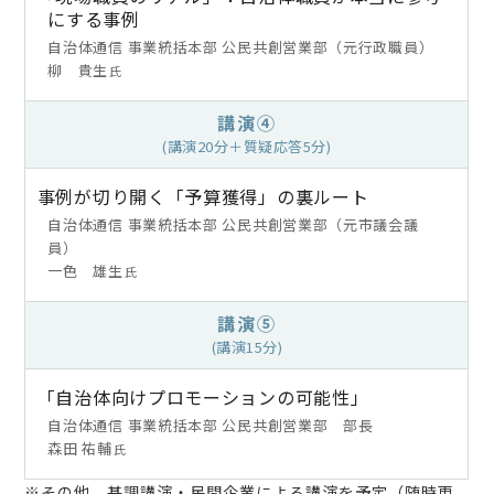
にする事例
自治体通信 事業統括本部 公民共創営業部（元行政職員）
柳 貴生
氏
講演④
(講演20分＋質疑応答5分)
事例が切り開く「予算獲得」の裏ルート
自治体通信 事業統括本部 公民共創営業部（元市議会議
員）
一色 雄生
氏
講演⑤
(講演15分)
「自治体向けプロモーションの可能性」
自治体通信 事業統括本部 公民共創営業部 部長
森田 祐輔
氏
※その他、基調講演・民間企業による講演を予定（随時更