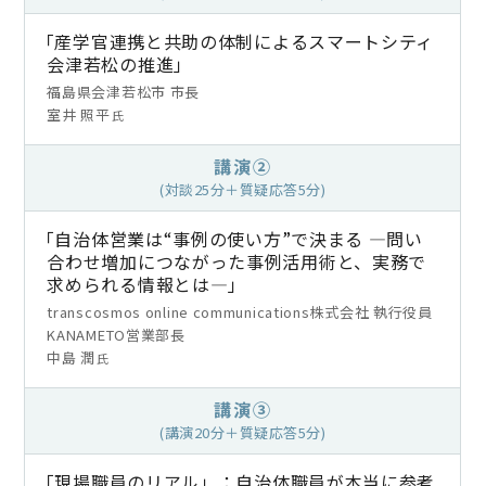
「産学官連携と共助の体制によるスマートシティ
会津若松の推進」
福島県会津若松市 市長
室井 照平
氏
講演②
(対談25分＋質疑応答5分)
「自治体営業は“事例の使い方”で決まる ―問い
合わせ増加につながった事例活用術と、実務で
求められる情報とは―」
transcosmos online communications株式会社 執行役員
KANAMETO営業部長
中島 潤
氏
講演③
(講演20分＋質疑応答5分)
「現場職員のリアル」：自治体職員が本当に参考