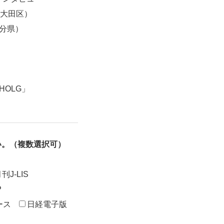
（大田区）
大分県）
HOLG」
い。（複数選択可）
刊J-LIS
P
ース
日経電子版