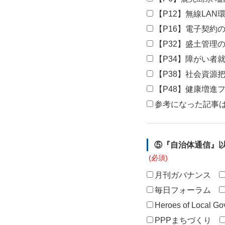
【P12】無線LA
【P16】電子契約
【P32】盛土管理
【P34】障がい者
【P38】社会資源
【P48】健康増進
参考になった記事
⑤『自治体通信』
月刊ガバナンス
毎日フォーラム
Heroes of Local G
PPPまちづくり