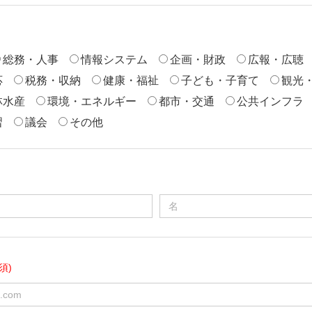
総務・人事
情報システム
企画・財政
広報・広聴
応
税務・収納
健康・福祉
子ども・子育て
観光
林水産
環境・エネルギー
都市・交通
公共インフラ
習
議会
その他