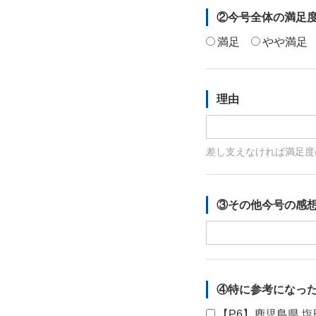
②今号全体の満足
満足
やや満足
理由
差し支えなければ満足度
③その他今号の感
④特に参考になっ
【P6】鹿児島県 塩