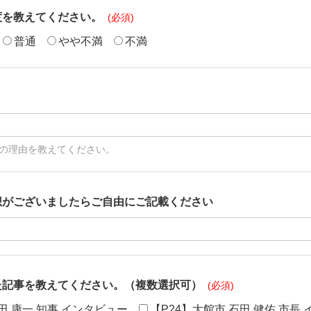
度を教えてください。
普通
やや不満
不満
の理由を教えてください。
想がございましたらご自由にご記載ください
た記事を教えてください。（複数選択可）
田 康一 知事 インタビュー
【P24】大館市 石田 健佑 市長