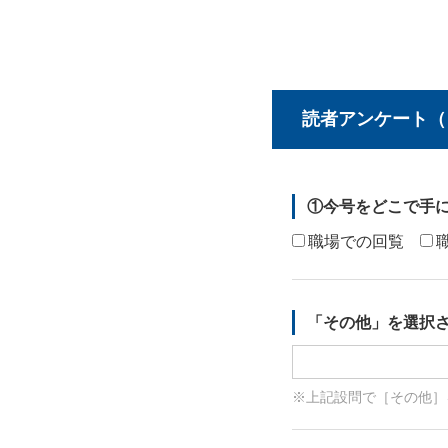
読者アンケート（自
①今号をどこで手
職場での回覧
「その他」を選択
※上記設問で［その他］