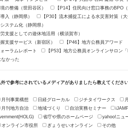
N環境の整備（世田谷区）
【P14】住民向け窓口事務のBPO
の導入（静岡県）
【P30】流木捕捉工による水災害対策（
のシステム化（静岡県）
就労支援としての遊休地活用（横須賀市）
把握支援サービス（新宿区）
【P46】地方公務員アワード
フォーラムレポート
【P53】地方公務員オンラインサロン「
はなかった
以外で参考にされているメディアがありましたら教えてくださ
月刊事業構想
日経グローカル
ジチタイワークス
月
月刊地方自治
地域づくり
自治実務セミナー
iJAM
overnment(HOLG)
省庁や県のホームページ
yahoo!ニュ
オンライン市役所
ぎょうせいオンライン
その他