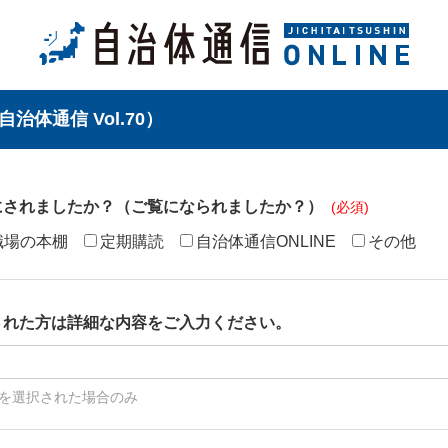
治体通信 Vol.70）
にされましたか？（ご覧になられましたか？）
職場の本棚
定期購読
自治体通信ONLINE
その他
された方は詳細な内容をご入力ください。
を選択された場合のみ