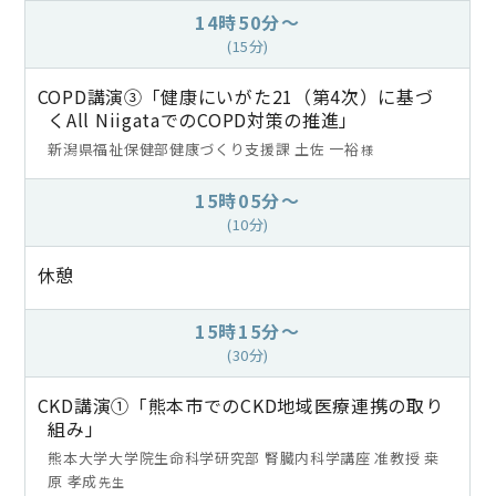
14時50分～
(15分)
COPD講演③「健康にいがた21（第4次）に基づ
くAll NiigataでのCOPD対策の推進」
新潟県福祉保健部健康づくり支援課 土佐 一裕
様
15時05分～
(10分)
休憩
15時15分～
(30分)
CKD講演①「熊本市でのCKD地域医療連携の取り
組み」
熊本大学大学院生命科学研究部 腎臓内科学講座 准教授 桒
原 孝成
先生