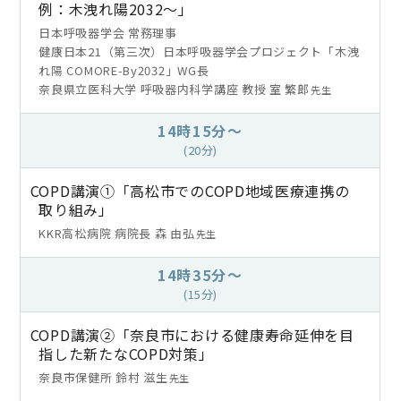
例：木洩れ陽2032～」
日本呼吸器学会 常務理事
健康日本21（第三次）日本呼吸器学会プロジェクト「木洩
れ陽 COMORE-By2032」WG長
奈良県立医科大学 呼吸器内科学講座 教授 室 繁郎
先生
14時15分～
(20分)
COPD講演①「高松市でのCOPD地域医療連携の
取り組み」
KKR高松病院 病院長 森 由弘
先生
14時35分～
(15分)
COPD講演②「奈良市における健康寿命延伸を目
指した新たなCOPD対策」
奈良市保健所 鈴村 滋生
先生