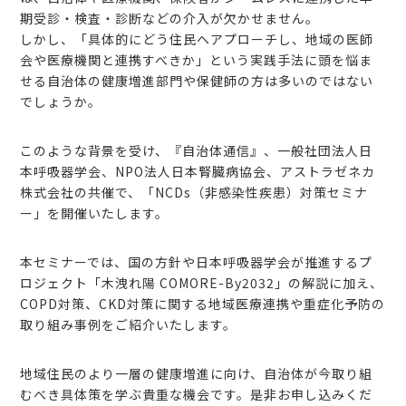
期受診・検査・診断などの介入が欠かせません。
しかし、「具体的にどう住民へアプローチし、地域の医師
会や医療機関と連携すべきか」という実践手法に頭を悩ま
せる自治体の健康増進部門や保健師の方は多いのではない
でしょうか。
このような背景を受け、『自治体通信』、一般社団法人日
本呼吸器学会、NPO法人日本腎臓病協会、アストラゼネカ
株式会社の共催で、「NCDs（非感染性疾患）対策セミナ
ー」を開催いたします。
本セミナーでは、国の方針や日本呼吸器学会が推進するプ
ロジェクト「木洩れ陽 COMORE-By2032」の解説に加え、
COPD対策、CKD対策に関する地域医療連携や重症化予防の
取り組み事例をご紹介いたします。
地域住民のより一層の健康増進に向け、自治体が今取り組
むべき具体策を学ぶ貴重な機会です。是非お申し込みくだ