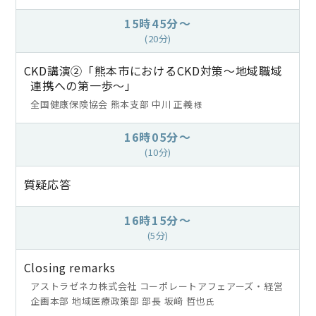
15時45分～
(20分)
CKD講演②「熊本市におけるCKD対策～地域職域
連携への第一歩～」
全国健康保険協会 熊本支部 中川 正義
様
16時05分～
(10分)
質疑応答
16時15分～
(5分)
Closing remarks
アストラゼネカ株式会社 コーポレートアフェアーズ・経営
企画本部 地域医療政策部 部長 坂﨑 哲也
氏