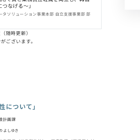
につなげる～」
ータソリューション事業本部 自立支援事業部 部
定（随時更新）
合がございます。
向性について」
険計画課
の よしゆき