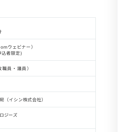
分
oomウェビナー）
申込者限定)
政職員・議員）
局（イシン株式会社）
ロジーズ