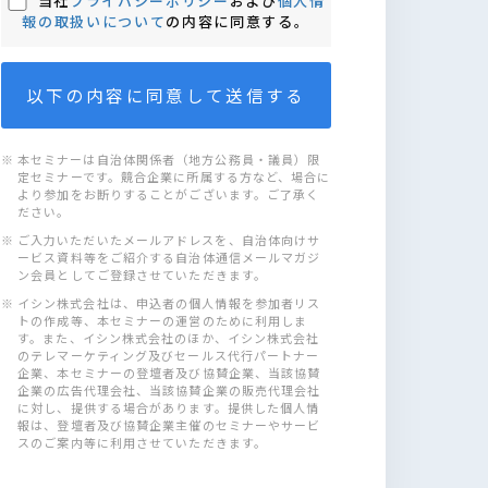
当社
プライバシーポリシー
および
個人情
報の取扱いについて
の内容に同意する。
※ 本セミナーは自治体関係者（地方公務員・議員）限
定セミナーです。競合企業に所属する方など、場合に
より参加をお断りすることがございます。ご了承く
ださい。
※ ご入力いただいたメールアドレスを、自治体向けサ
ービス資料等をご紹介する自治体通信メールマガジ
ン会員としてご登録させていただきます。
※ イシン株式会社は、申込者の個人情報を参加者リス
トの作成等、本セミナーの運営のために利用しま
す。また、イシン株式会社のほか、イシン株式会社
のテレマーケティング及びセールス代行パートナー
企業、本セミナーの登壇者及び協賛企業、当該協賛
企業の広告代理会社、当該協賛企業の販売代理会社
に対し、提供する場合があります。提供した個人情
報は、登壇者及び協賛企業主催のセミナーやサービ
スのご案内等に利用させていただきます。