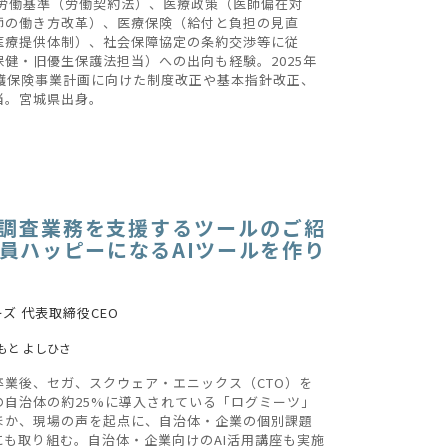
。労働基準（労働契約法）、医療政策（医師偏在対
師の働き方改革）、医療保険（給付と負担の見直
医療提供体制）、社会保障協定の条約交渉等に従
健・旧優生保護法担当）への出向も経験。2025年
介護保険事業計画に向けた制度改正や基本指針改正、
当。宮城県出身。
定調査業務を支援するツールのご紹
員ハッピーになるAIツールを作り
ズ 代表取締役CEO
もと よしひさ
業後、セガ、スクウェア・エニックス（CTO）を
の自治体の約25%に導入されている「ログミーツ」
ほか、現場の声を起点に、自治体・企業の個別課題
にも取り組む。自治体・企業向けのAI活用講座も実施