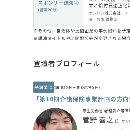
スポンサー講演②
立と給付費適正化
(講演20分)
オムロン株式会社 デ
長 加藤 雄樹
氏
※その他、自治体や民間企業の事例紹介を予
※講演タイトルや時間配分等が変更となる場
登壇者プロフィール
基調講演
(講演25分＋質疑応答5分)
「第10期介護保険事業計画の方
厚生労働省 老健局介護保
菅野 喜之
氏
かん