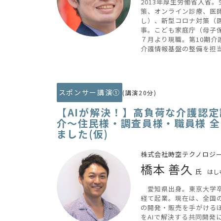
2013年厚生労働省入省
策、オンライン診療、医
し）、新型コロナ対策（
事。こども家庭庁（母子保
７月より現職。第10期
介護情報基盤の整備を担
スポンサー講演①
(講演20分)
【AIが解決！】高負荷な介護認
介～住民様・調査員様・職員様 全
ました(仮)
株式会社時空テクノロジー
橋本 善久
氏
はし
愛知県出身。東京大学卒
経て起業。現在は、全国
の開発・販売を手がける
をAIで解決する共同開発