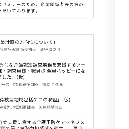
のセミナーのため、企業関係者等の方の
ただいております。
事業計画の方向性について」
保険計画課 課長補佐 菅野 喜之
氏
高負荷な介護認定調査業務を支援するツー
様・調査員様・職員様 全員ハッピーにな
ました」(仮)
ーズ 代表取締役CEO 橋本 善久
氏
藤枝型地域包括ケアの取組」(仮)
包括ケア推進課 課長 河原崎慎也
氏
"自立支援に資する介護予防ケアマネジメ
I活用で質と業務負担軽減を両立し、再自