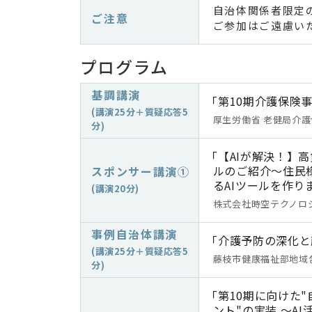
自治体関係者限定
ご注意
ご参加はご遠慮い
プログラム
基調講演
「第10期介護保険
(講演25分＋質疑応答5
厚生労働省 老健局介護
分)
「【AIが解決！】
ルのご紹介～住民
スポンサー講演①
るAIツールを作り
(講演20分)
株式会社時空テクノロジ
事例自治体講演
「介護予防の深化と
(講演25分＋質疑応答5
藤枝市健康福祉部地域
分)
「第10期に向けた
ント"の実装 ～A