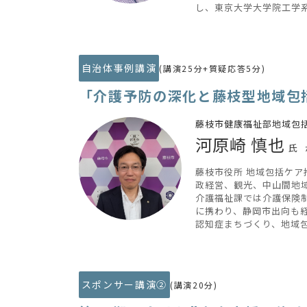
し、東京大学大学院工学系
自治体事例講演
(講演25分+質疑応答5分)
「介護予防の深化と藤枝型地域包括
藤枝市健康福祉部地域包括
河原崎 慎也
氏
藤枝市役所 地域包括ケ
政経営、観光、中山間地
介護福祉課では介護保険
に携わり、静岡市出向も
認知症まちづくり、地域
スポンサー講演②
(講演20分)