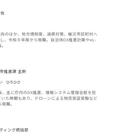
補佐
出向のほか、地方債制度、過疎対策、被災市区町村へ
し、令和８年度から現職。自治体DX推進計画やeL-
当。
市推進課 主幹
い ひろひさ
後、主に庁内のDX推進、情報システム管理全般を担
ていた時期もあり、ドローンによる物流実証実験など
ら現職。
ケティング統括部