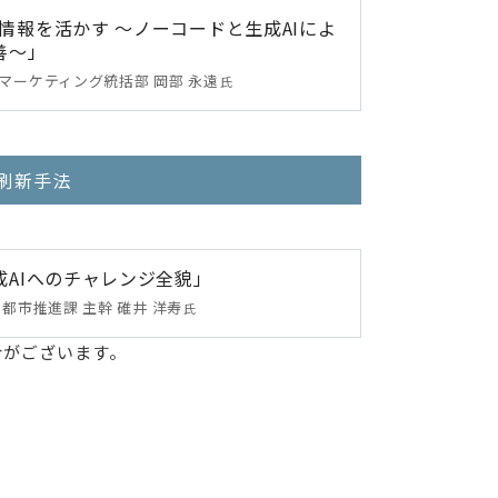
情報を活かす ～ノーコードと生成AIによ
善～」
マーケティング統括部 岡部 永遠
氏
務刷新手法
成AIへのチャレンジ全貌」
都市推進課 主幹 碓井 洋寿
氏
合がございます。