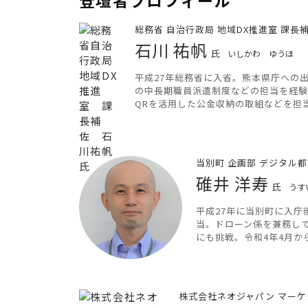
総務省 自治行政局 地域DX推進室 課長
石川 祐帆
氏
いしかわ ゆうほ
平成27年総務省に入省。熊本県庁への
の中長期職員派遣制度などの担当を経験
QRを活用した公金収納の取組などを担
当別町 企画部 デジタル都
碓井 洋寿
氏
うす
平成27年に当別町に入庁
当。ドローン係を兼務し
にも挑戦。令和4年4月か
株式会社ネオジャパン マー