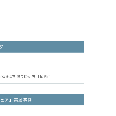
説
」
DX推進室 課長補佐 石川 祐帆
氏
ウェア」実践事例