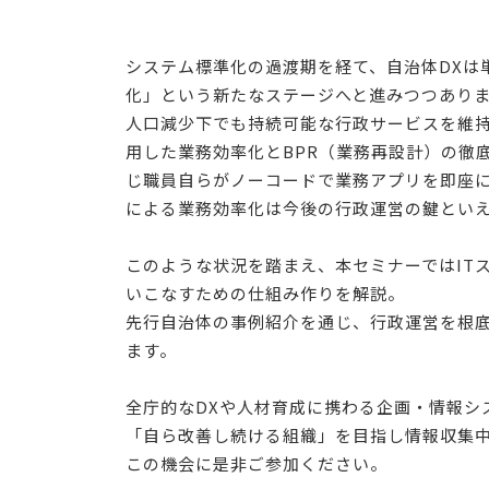
システム標準化の過渡期を経て、自治体DXは
化」という新たなステージへと進みつつあり
人口減少下でも持続可能な行政サービスを維
用した業務効率化とBPR（業務再設計）の徹
じ職員自らがノーコードで業務アプリを即座に
による業務効率化は今後の行政運営の鍵とい
このような状況を踏まえ、本セミナーではIT
いこなすための仕組み作りを解説。
先行自治体の事例紹介を通じ、行政運営を根
ます。
全庁的なDXや人材育成に携わる企画・情報シ
「自ら改善し続ける組織」を目指し情報収集
この機会に是非ご参加ください。