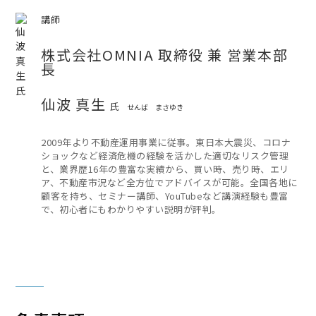
講師
株式会社OMNIA 取締役 兼 営業本部
長
仙波 真生
氏
せんば まさゆき
2009年より不動産運用事業に従事。東日本大震災、コロナ
ショックなど経済危機の経験を活かした適切なリスク管理
と、業界歴16年の豊富な実績から、買い時、売り時、エリ
ア、不動産市況など全方位でアドバイスが可能。全国各地に
顧客を持ち、セミナー講師、YouTubeなど講演経験も豊富
で、初心者にもわかりやすい説明が評判。