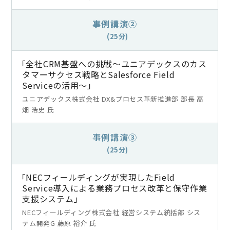
事例講演②
(25分)
「全社CRM基盤への挑戦～ユニアデックスのカス
タマーサクセス戦略とSalesforce Field
Serviceの活用～」
ユニアデックス株式会社 DX&プロセス革新推進部 部長 高
畑 浩史 氏
事例講演③
(25分)
「NECフィールディングが実現したField
Service導入による業務プロセス改革と保守作業
支援システム」
NECフィールディング株式会社 経営システム統括部 シス
テム開発G 藤原 裕介 氏