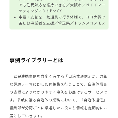
でも住民対応を維持できる／大阪市／ＮＴＴマー
ケティングアクトProCX
申請・支給を一気通貫で行う体制で、コロナ禍で
苦しむ事業者を支援／埼玉県／トランスコスモス
事例ライブラリーとは
官⺠連携事例を数多く有する『⾃治体通信』が、詳細
な課題テーマに即した再編集を⾏うことで、⾃治体職員
の皆様によりわかりやすく事例をお届けするサービスで
す。多岐に渡る⾃治体の業務において、『⾃治体通信』
編集部が分野ごとに厳選したお役⽴ち情報を定期的にお
届けしていきます。